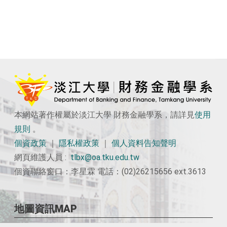
本網站著作權屬於淡江大學 財務金融學系，請詳見
使用
規則
。
個資政策
｜
隱私權政策
｜
個人資料告知聲明
網頁維護人員 :
tlbx@oa.tku.edu.tw
個資聯絡窗口：李星霖 電話：(02)26215656 ext.3613
地圖資訊MAP