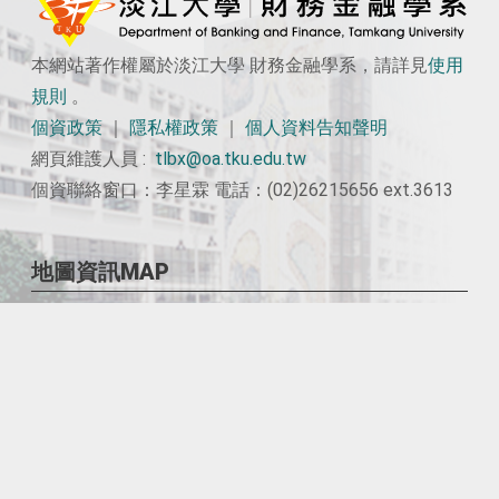
本網站著作權屬於淡江大學 財務金融學系，請詳見
使用
規則
。
個資政策
｜
隱私權政策
｜
個人資料告知聲明
網頁維護人員 :
tlbx@oa.tku.edu.tw
個資聯絡窗口：李星霖 電話：(02)26215656 ext.3613
地圖資訊MAP