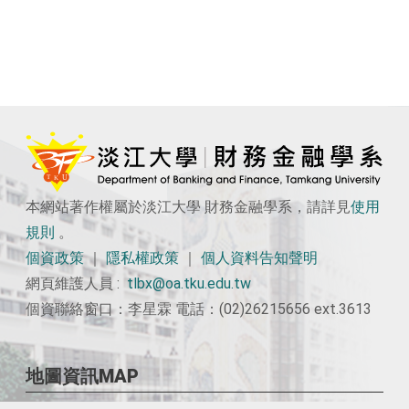
本網站著作權屬於淡江大學 財務金融學系，請詳見
使用
規則
。
個資政策
｜
隱私權政策
｜
個人資料告知聲明
網頁維護人員 :
tlbx@oa.tku.edu.tw
個資聯絡窗口：李星霖 電話：(02)26215656 ext.3613
地圖資訊MAP