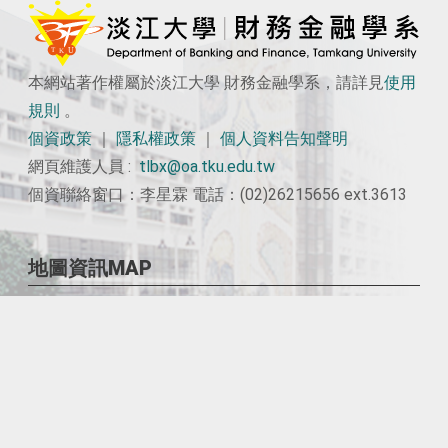
本網站著作權屬於淡江大學 財務金融學系，請詳見
使用
規則
。
個資政策
｜
隱私權政策
｜
個人資料告知聲明
網頁維護人員 :
tlbx@oa.tku.edu.tw
個資聯絡窗口：李星霖 電話：(02)26215656 ext.3613
地圖資訊MAP