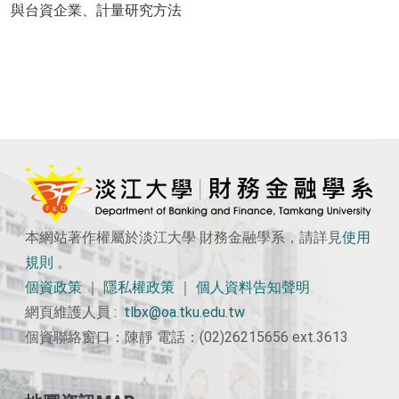
與台資企業、計量研究方法
本網站著作權屬於淡江大學 財務金融學系，請詳見
使用
規則
。
個資政策
｜
隱私權政策
｜
個人資料告知聲明
網頁維護人員 :
tlbx@oa.tku.edu.tw
個資聯絡窗口：陳靜 電話：(02)26215656 ext.3613