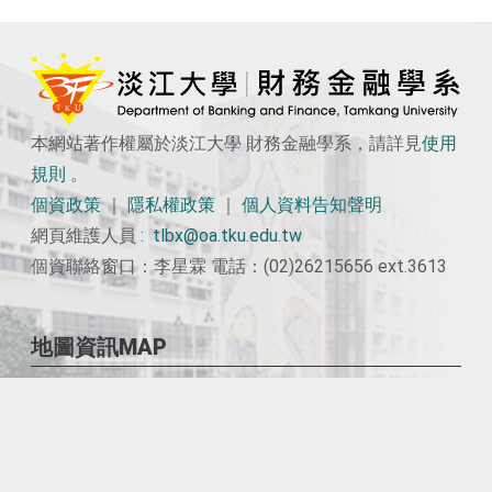
本網站著作權屬於淡江大學 財務金融學系，請詳見
使用
規則
。
個資政策
｜
隱私權政策
｜
個人資料告知聲明
網頁維護人員 :
tlbx@oa.tku.edu.tw
個資聯絡窗口：李星霖 電話：(02)26215656 ext.3613
地圖資訊MAP