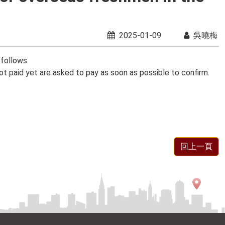
2025-01-09
吳曉梅
ollows.
are asked to pay as soon as possible to confirm.
回上一頁