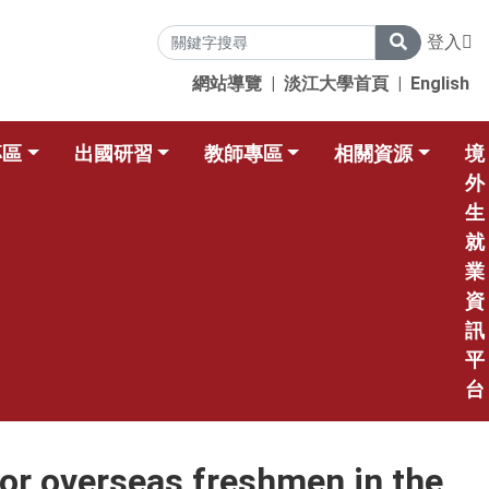
登入
網站導覽
|
淡江大學首頁
|
English
專區
出國研習
教師專區
相關資源
境
外
生
就
業
資
訊
平
台
erseas freshmen in the