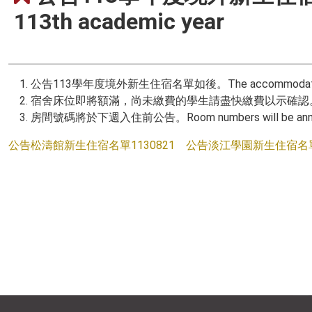
113th academic year
公告113學年度境外新生住宿名單如後。The accommodation list for 
宿舍床位即將額滿，尚未繳費的學生請盡快繳費以示確認。The dormitory beds a
房間號碼將於下週入住前公告。Room numbers will be announce
公告松濤館新生住宿名單1130821
公告淡江學園新生住宿名單1