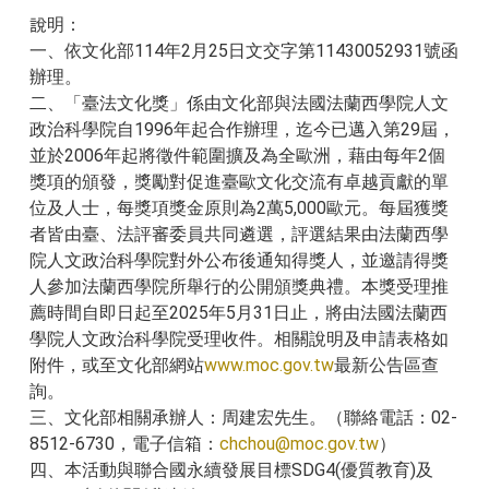
說明：
一、依文化部114年2月25日文交字第11430052931號函
辦理。
二、「臺法文化獎」係由文化部與法國法蘭西學院人文
政治科學院自1996年起合作辦理，迄今已邁入第29屆，
並於2006年起將徵件範圍擴及為全歐洲，藉由每年2個
獎項的頒發，獎勵對促進臺歐文化交流有卓越貢獻的單
位及人士，每獎項獎金原則為2萬5,000歐元。每屆獲獎
者皆由臺、法評審委員共同遴選，評選結果由法蘭西學
院人文政治科學院對外公布後通知得獎人，並邀請得獎
人參加法蘭西學院所舉行的公開頒獎典禮。本獎受理推
薦時間自即日起至2025年5月31日止，將由法國法蘭西
學院人文政治科學院受理收件。相關說明及申請表格如
附件，或至文化部網站
www.moc.gov.tw
最新公告區查
詢。
三、文化部相關承辦人：周建宏先生。（聯絡電話：02-
8512-6730，電子信箱：
chchou@moc.gov.tw
）
四、本活動與聯合國永續發展目標SDG4(優質教育)及