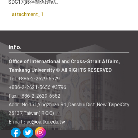
SDG17(夥伴關係)連結。
attachment_1
Info.
Office of International and Cross-Strait Affairs,
Tamkang University © All RIGHTS RESERVED
Tel: +886-2-2629-6579
+886-2-2621-5656 #3796
Fax: +886-2-2629-6582
Addr.: No.151,Yingzhuan Rd.,Danshui Dist.,New TaipeiCity
25137,Taiwan( R.O.C)
E-mail：
au@oa.tku.edu.tw