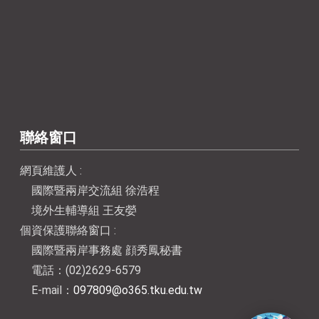
聯絡窗口
網頁維護人 :
國際暨兩岸交流組 徐浩程
境外生輔導組 王友嫈
個資保護聯絡窗口 :
國際暨兩岸事務處 顔秀鳳秘書
電話：(02)2629-6579
E-mail：
097809@o365.tku.edu.tw