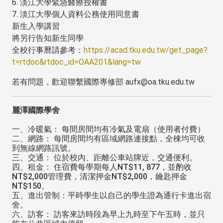
6. 淡江大學緊急醫療授權書
7. 淡江大學個人資料公務使用同意書
新生入學講習
將另行告知新生同學
全校行事曆請參考：
https://acad.tku.edu.tw/get_page?
t=rtdoc&rtdoc_id=OAA201&lang=tw
若有問題，歡迎聯繫國際專修部 aufx@oa.tku.edu.tw
麗澤國際學舍
一、冷暖氣： 每間房間均有冷氣及電扇（使用者付費）
二、網路： 每間房間均有區域網路連接點，全棟均可收
到無線網路訊號。
三、交通： 位於校內、距離公車站牌近，交通便利。
四、租金： 住宿費每學期每人NT$11, 877，並酌收
NT$2,000管理費，清潔押金NT$2,000，鑰匙押金
NT$150。
五、進出管制：平時學生以自己的學生證為通行卡進出宿
舍。
六、訪客： 訪客來訪時段為早上九時至下午五時，並只