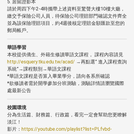
5. 居留證影本
請於周四下午2-4時攜帶上述資料至驚聲大樓10樓大廳，
繳交予保險公司人員，待保險公司理賠部門確認文件齊全
並為該保險理賠項目，約4週後核定理賠金額匯款至您的
郵局帳戶。
華語學習
本校提供僑生、外籍生修讀華語文課程， 課程內容請見
http://esquery.tku.edu.tw/acad/
→再點選” 進入課程查詢
系統”→課程類別→華語文課程
*華語文課程是否算入畢業學分，請向各系所確認
*欲修讀者需於開學參加分班測驗，測驗詳情請瀏覽國際
處最新公告
校園環境
分為生活篇、財務篇、行政篇，看完一定會幫助您更瞭解
淡江！
影片：
https://youtube.com/playlist?list=PLfvbd-