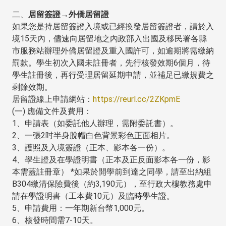
二、
居留簽證→外僑居留證
如果您是持居留簽證入境或已經換發居留簽證者，請於入
境15天內，儘速向居留地之內政部入出國及移民署各縣
市服務站辦理外僑居留證及重入國許可，如逾期將需繳納
罰款。學生初次入國未註冊者，先行核發效期6個月，待
學生註冊後，再行受理居留延期申請，並補足已繳規費之
剩餘效期。
居留證線上申請網站：
https://reurl.cc/2ZKpmE
(一) 應備文件及費用：
1、申請表（如委託他人辦理，需附委託書）。
2、一張2吋半身脫帽白色背景彩色正面相片。
3、護照及入境簽證（正本、影本各一份）。
4、學生證及在學證明書（正本及正反面影本各一份，影
本需蓋註冊章） *如果於開學前到達之同學，請至出納組
B304繳清保險費後（約3,190元），至行政大樓教務處申
請在學證明書（工本費10元）及臨時學生證。
5、申請費用：一年期新台幣1,000元。
6、核發時間需7-10天。