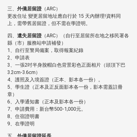
三、
外僑居留證
（ARC）
更改住址 變更居留地址應自行於 15 天內辦理!資料同
上，需帶舊居留證，但不需在學證明。
四、
遺失居留證
（ARC）（自行至居留所在地之移民署各
縣（市）服務站申請補發）
1、自行至警局備案，取得報案紀錄
2、申請表
3、一張2吋半身脫帽白色背景彩色正面相片（頭頂下巴
3.2cm-3.6cm）
4、護照及入境簽證（正本、影本各一份）。
5、學生證（正本及正反面影本各一份，影本需蓋註冊
章）
6、入學通知書（正本及影本各一份）
7、申請費用：新台幣500-1,000元。
8、住宿證明書
9、在學證明
五、
外僑居留證延長