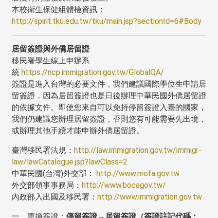
本校衛生保健組體檢資訊：
http://spirit.tku.edu.tw/tku/main.jsp?sectionId=6#Body
居留簽證與外僑居留證
移民署學生線上申辦系
統
https://ncp.immigration.gov.tw/GlobalQA/
簽證是進入台灣的必要文件，我們建議國際學位生申請居
留簽證，因為居留簽證也是日後辦理中華民國外僑居留證
的依據文件。即使您來自可以免持停留簽證入臺的國家，
我們仍建議您辦理居留簽證，否則您有可能需要先出境，
或辦理其他手續才能申辦外僑居留證。
臺灣移民署法規：
http://law.immigration.gov.tw/immigr-
law/lawCatalogue.jsp?lawClass=2
中華民國(台灣)外交部：
http://www.mofa.gov.tw
外交部領事事務局：
http://www.bocagov.tw/
內政部入出國及移民署：
http://www.immigration.gov.tw
一、更換簽證：
停留簽證→居留簽證（簽證註記代碼：