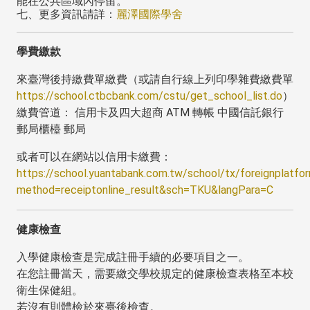
能在公共區域內停留。
七、更多資訊請詳：
麗澤國際學舍
學費繳款
來臺灣後持繳費單繳費（或請自行線上列印學雜費繳費單
https://school.ctbcbank.com/cstu/get_school_list.do
）
繳費管道： 信用卡及四大超商 ATM 轉帳 中國信託銀行
郵局櫃檯 郵局
或者可以在網站以信用卡繳費：
https://school.yuantabank.com.tw/school/tx/foreignplatfo
method=receiptonline_result&sch=TKU&langPara=C
健康檢查
入學健康檢查是完成註冊手續的必要項目之一。
在您註冊當天，需要繳交學校規定的健康檢查表格至本校
衛生保健組。
若沒有則體檢於來臺後檢查。