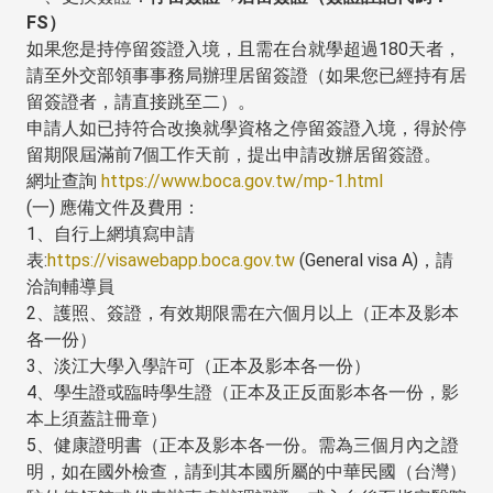
FS）
如果您是持停留簽證入境，且需在台就學超過180天者，
請至外交部領事事務局辦理居留簽證（如果您已經持有居
留簽證者，請直接跳至二）。
申請人如已持符合改換就學資格之停留簽證入境，得於停
留期限屆滿前7個工作天前，提出申請改辦居留簽證。
網址查詢
https://www.boca.gov.tw/mp-1.html
(一) 應備文件及費用：
1、自行上網填寫申請
表:
https://visawebapp.boca.gov.tw
(General visa A)，請
洽詢輔導員
2、護照、簽證，有效期限需在六個月以上（正本及影本
各一份）
3、淡江大學入學許可（正本及影本各一份）
4、學生證或臨時學生證（正本及正反面影本各一份，影
本上須蓋註冊章）
5、健康證明書（正本及影本各一份。需為三個月內之證
明，如在國外檢查，請到其本國所屬的中華民國（台灣）