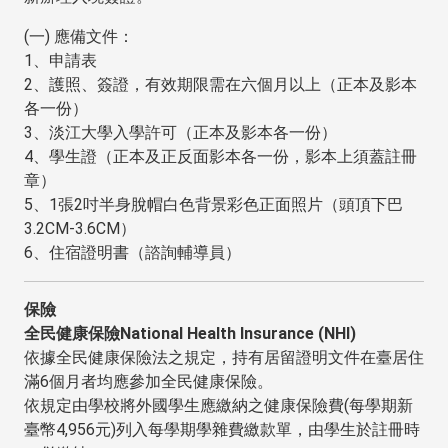
(一) 應備文件：
1、申請表
2、護照、簽證，有效期限需在六個月以上（正本及影本
各一份）
3、淡江大學入學許可（正本及影本各一份）
4、學生證（正本及正反面影本各一份，影本上須蓋註冊
章）
5、1張2吋半身脫帽白色背景彩色正面照片（頭頂下巴
3.2CM-3.6CM）
6、住宿證明書（諮詢輔導員）
保險
全民健康保險National Health Insurance (NHI)
依據全民健康保險法之規定，持有居留證明文件在臺居住
滿6個月者均應參加全民健康保險。
依規定由學校將外國學生應繳納之健康保險費(每學期新
臺幣4,956元)列入每學期學雜費繳款單，由學生於註冊時