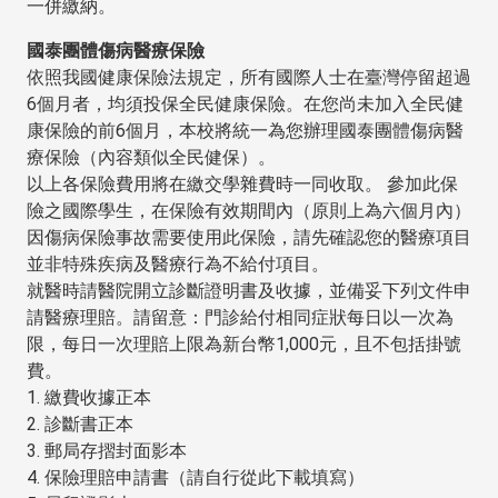
一併繳納。
國泰團體傷病醫療保險
依照我國健康保險法規定，所有國際人士在臺灣停留超過
6個月者，均須投保全民健康保險。在您尚未加入全民健
康保險的前6個月，本校將統一為您辦理國泰團體傷病醫
療保險（內容類似全民健保）。
以上各保險費用將在繳交學雜費時一同收取。 參加此保
險之國際學生，在保險有效期間內（原則上為六個月內）
因傷病保險事故需要使用此保險，請先確認您的醫療項目
並非特殊疾病及醫療行為不給付項目。
就醫時請醫院開立診斷證明書及收據，並備妥下列文件申
請醫療理賠。請留意：門診給付相同症狀每日以一次為
限，每日一次理賠上限為新台幣1,000元，且不包括掛號
費。
1. 繳費收據正本
2. 診斷書正本
3. 郵局存摺封面影本
4. 保險理賠申請書（請自行從此下載填寫）