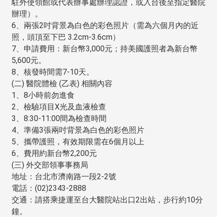
駐外使領館或代表辦事處辦理認證，或入台後至指定醫院
辦理）。
6、兩張2吋背景為白色的彩色照片（需為六個月內的近
照，頭頂至下巴 3.2cm-3.6cm）
7、申請費用：新台幣3,000元；持美國護照者為新台幣
5,600元。
8、核發時間需7-10天。
(二) 醫院體檢 (乙表) 相關內容
1、8小時前勿進食
2、檢驗項目X光及血液檢查
3、8:30-11:00間為檢查時間
4、準備3張兩吋背景為白色的彩色照片
5、攜帶護照，有效期限需在6個月以上
6、費用約新台幣2,200元
(三) 外交部領事事務局
地址：台北市濟南路一段2-2號
電話：(02)2343-2888
交通：請搭乘捷運至台大醫院站出口2出站，步行約10分
鐘。