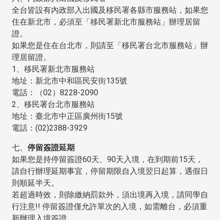
全台皆設有內政部入出國及移民署各縣市服務站，如果您
住在新北市，必須至「移民署新北市服務站」辦理居留
證。
如果您是住在台北市，則請至「移民署台北市服務站」辦
理居留證。
1、移民署新北市服務站
地址：新北市中和區民安街135號
電話：（02）8228-2090
2、移民署台北市服務站
地址：臺北市中正區廣州街15號
電話：(02)2388-3929
七、
停留簽證延期
如果您是持停留簽證60天、90天入境，在到期前15天，
請自行辦理延期事宜，停留期限自入境翌日起算，遇假日
則順延半天。
若超過時效，則除繳納罰款外，須出境再入境，請同學自
行注意!! 停留簽證僅允許單次的入境，如需離台，必須重
新辦理入境簽證。