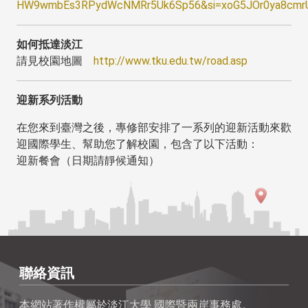
HW9wmbEs3RPydWcNMRr5Uk6Sp56&si=xoG5JOr0ya8cmr
如何抵達淡江
請見校園地圖
http://www.tku.edu.tw/road.asp
迎新系列活動
在您來到臺灣之後，專修部安排了一系列的迎新活動來歡
迎國際學生、幫助您了解校園，包含了以下活動：
迎新餐會（日期請靜候通知）
聯絡資訊
本網站著作權屬於淡江大學 國際暨兩岸事務處。