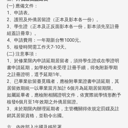
(一) 應備文件：
1、申請表。
2、護照及外僑居留證（正本及影本各一份）。
3、學生證（正本及正反面影本各一份，影本須先至註冊
組蓋註冊章）。
4、申請費用：一年期新台幣1000元。
5、核發時間需工作天7-10天。
(二) 注意事項：
1、於修業限內申請延期居留者，須持學生證或在學證明
書申請延期，如學校尚未受理 註冊手續，得免附新學期
之註冊證明，逕予延期1年。
2、已畢業欲留臺覓職者，應檢附畢業證書申請延期，其
居留效期統一以畢業當月加計 6個月為延期居留期限。
如屬延畢者，應檢附相關證明文件，依實際就學情形酌予
核發6個月至1年效期之外僑居留證。
3、未於期限內辦理延期者，主管機關得依規定罰鍰及註
銷其居留資格，並勒令出國。
六、內政部入出國及移民署