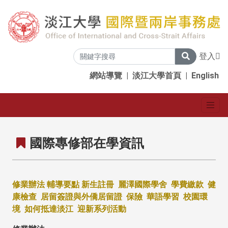
登入
網站導覽
|
淡江大學首頁
|
English
國際專修部在學資訊
修業辦法
輔導要點
新生註冊
麗澤國際學舍
學費繳款
健
康檢查
居留簽證與外僑居留證
保險
華語學習
校園環
境
如何抵達淡江
迎新系列活動