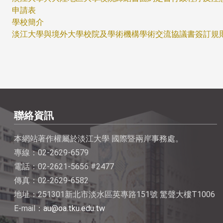
申請表
學校簡介
淡江大學與境外大學校院及學術機構學術交流協議書簽訂規
聯絡資訊
本網站著作權屬於淡江大學 國際暨兩岸事務處。
專線：02-2629-6579
電話：02-2621-5656 #2477
傳真：02-2629-6582
地址：251301新北市淡水區英專路151號 驚聲大樓T1006
E-mail：
au@oa.tku.edu.tw