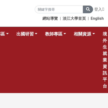
登入
網站導覽
|
淡江大學首頁
|
English
專區
出國研習
教師專區
相關資源
境
外
生
就
業
資
訊
平
台