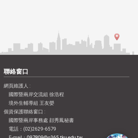
聯絡窗口
網頁維護人 :
國際暨兩岸交流組 徐浩程
境外生輔導組 王友嫈
個資保護聯絡窗口 :
國際暨兩岸事務處 顔秀鳳秘書
電話：(02)2629-6579
E-mail：
097809@o365.tku.edu.tw