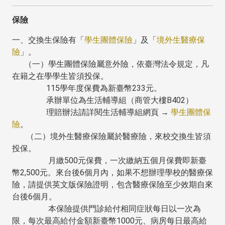
保險
一、交換生保險有「
學生團體保險
」及「
境外生醫療保
險
」。
（一）學生團體保險屬意外險，依臺灣法令規定，凡
在籍之在學學生皆須投保。
115學年度保費為新臺幣233元。
承辦單位為生活輔導組（商管大樓B402）
理賠辦法請詳閱生活輔導組網頁 →
學生團體保
險
。
（二）境外生醫療保險屬於醫療險，來校交換生皆須
投保。
月繳500元保費，一次繳納五個月保費即新臺
幣2,500元。來台後6個月內，如果不想辦理學校的醫療保
險，請提供英文版保險證明，包含醫療保險至少效期自來
台後6個月。
本保險提供門診給付相同症狀每日以一次為
限，每次最高給付金額新臺幣1000元、病房每日最高給