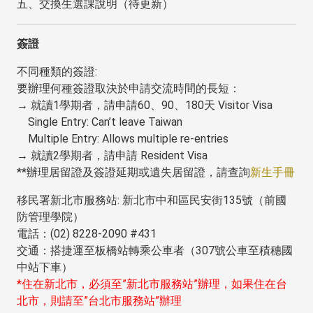
五、交換生選課說明（待更新）
簽證
不同種類的簽證:
要辦理何種簽證取決於申請交流時間的長短：
→ 就讀1學期者，請申請60、90、180天 Visitor Visa
Single Entry: Can’t leave Taiwan
Multiple Entry: Allows multiple re-entries
→ 就讀2學期者，請申請 Resident Visa
**辦理居留證及簽證延期或遺失居留證，請查詢
新生手冊
移民署新北市服務站: 新北市中和區民安街135號（前國
防管理學院）
電話：(02) 8228-2090 #431
交通：搭捷運至板橋站轉乘公車者（307號公車至積穗國
中站下車）
*住在新北市，必須至”新北市服務站”辦理，如果住在台
北市，則請至”台北市服務站”辦理