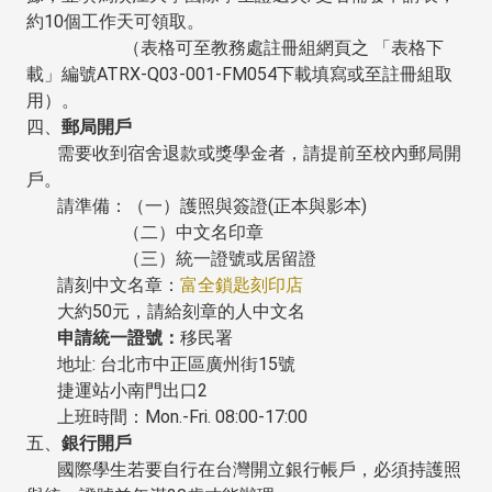
約10個工作天可領取。
（表格可至教務處註冊組網頁之 「表格下
載」編號ATRX-Q03-001-FM054下載填寫或至註冊組取
用）。
四、
郵局開戶
需要收到宿舍退款或獎學金者，請提前至校內郵局開
戶。
請準備：（一）護照與簽證(正本與影本)
（二）中文名印章
（三）統一證號或居留證
請刻中文名章：
富全鎖匙刻印店
大約50元，請給刻章的人中文名
申請統一證號：
移民署
地址: 台北市中正區廣州街15號
捷運站小南門出口2
上班時間：Mon.-Fri. 08:00-17:00
五、
銀行開戶
國際學生若要自行在台灣開立銀行帳戶，必須持護照