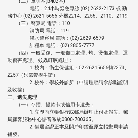
（二）軍訓室(B402室)
電話：24小時緊急專線 (02) 2622-2173 或 勤
務中心 (02) 2621-5656 分機2214、2256、2110、2119
（三）警察局 電話：110
消防局 電話：119
淡水警察局 電話：(02) 2629-6579
計程車 電話：(02) 2805-7777
（四）一般受傷、一般傷口處理 : 灼、燙傷處理、運
動傷害處理、 蚊蟲叮咬處理：
1. 校內：衛生保健組：02-26215656轉2373、
2257（只需帶學生證）
2. 校外：學校外診所（申請理賠請拿診斷證明
及收據）
三、
遺失處理
（一）存摺、提款卡或信用卡遺失：
1. 立即向立帳銀行或郵局辦理止付及報失。郵
局顧客服務中心語音系統0800-700365。
2. 備居留證正本及開戶印鑑至原立帳郵局申請
補發。