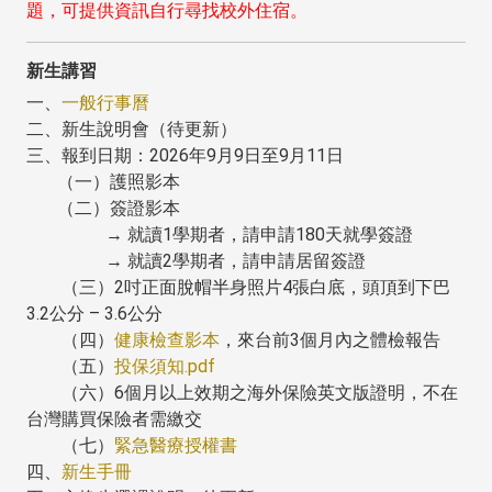
題，可提供資訊自行尋找校外住宿。
新生講習
一、
一般行事曆
二、新生說明會（待更新）
三、報到日期：2026年9月9日至9月11日
（一）護照影本
（二）簽證影本
→ 就讀1學期者，請申請180天就學簽證
→ 就讀2學期者，請申請居留簽證
（三）2吋正面脫帽半身照片4張白底，頭頂到下巴
3.2公分 – 3.6公分
（四）
健康檢查影本
，來台前3個月內之體檢報告
（五）
投保須知.pdf
（六）6個月以上效期之海外保險英文版證明，不在
台灣購買保險者需繳交
（七）
緊急醫療授權書
四、
新生手冊