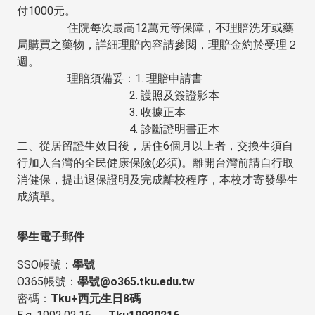
付1000元。
住院每次最高12萬元等保障，不理賠洗牙或藥
局購買之藥物，詳細理賠內容請參閱，理賠金約於受理２
週。
理賠須備妥：1. 理賠申請書
2. 護照及簽證影本
3. 收據正本
4. 診斷證明書正本
二、從居留證生效日後，居住6個月以上者，交換生須自
行加入台灣的全民健康保險(必須)。離開台灣前請自行取
消健保，提出退保證明及完成離校程序，本校才寄發學生
成績單。
學生電子郵件
SSO帳號：
學號
O365帳號：
學號@o365.tku.edu.tw
密碼：
Tku+西元生日8碼