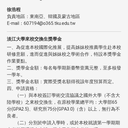
徐浩程
負責地區：東南亞、韓國及蒙古地區
E-mail：607194@o365.tku.edu.tw
淡江大學來校交換生獎學金
一、為促進本校國際化推展，提高姊妹校推薦學生赴本校
研修意願，進而促進與姊妹校之學術合作，特設本獎學金
作業要點。
二、獎學金金額：每名每學期新臺幣壹萬元整，至多核發
一學年。
三、獎學金名額：實際受獎名額得視該年度預算而定。
四、申請資格：
（一）與本校簽訂學術交流協議之國外大學（不含大
陸學校）之來校交換生，在原校學業總平均：大學部65
分(GPA2.5)、研究所75分(GPA3.0)（含）以上，無行為不
良者。
（二）分別於申請入學時，或於本校就讀第一學期期