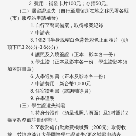
3. 費用：補發卡片100元；存摺50元。
（二）居留證遺失（自行至居留所在地之移民署各縣
（市）服務站申請補發）
1. 自行至警局備案，取得報案紀錄
2. 申請表
3. 1張2吋半身脫帽白色背景彩色正面相片（頭
頂下巴3.2公分-3.6公分）
4. 護照及入境簽證（正本、影本各一份）
5. 學生證（正本及影本各一份，學生證影本須
加蓋註冊章）
6. 入學通知書（正本及影本各一份）
7. 申請費用：新台幣1,000元
8. 住宿證明書（諮詢輔導員）
9. 在學證明
（三）學生證遺失補發
1. 持身分證件（須呈現照片頁面）及2吋照片2
張至教務處註冊組辦理。
2. 至教務處自動繳費機繳費（200元）取得收
據，並填寫淡江大學國際學生證遺失/更名補發申請表，