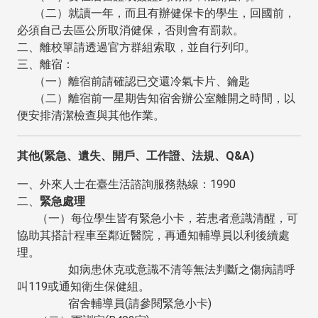
（二）就讀一年，而且有辦健保卡的學生，回國前，
必須自己去區公所取消健保，否則會有罰款。
二、離校單請透過官方群組索取，並自行列印。
三、離宿：
（一）離宿前請確認已交還冷氣卡片、鑰匙
（二）離宿前一星期告知宿舍辦公室離開之時間，以
便安排清潔檢查與其他作業。
其他(緊急、遺失、開戶、工作證、法規、Q&A)
一、外來人士在臺生活諮詢服務熱線：1990
二、
緊急處理
（一）每位學生皆有緊急小卡，若患者意識清醒，可
協助其搭計程車至鄰近醫院，再通知輔導員以利後續處
理。
如病患休克或意識不清等無法判斷之傷病請呼
叫119或通知衛生保健組。
宿舍輔導員(請參閱緊急小卡)