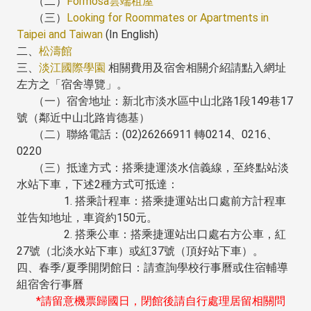
（二）
Formosa雲端租屋
（三）
Looking for Roommates or Apartments in
Taipei and Taiwan
(In English)
二、
松濤館
三、
淡江國際學園
相關費用及宿舍相關介紹請點入網址
左方之「宿舍導覽」。
（一）宿舍地址：新北市淡水區中山北路1段149巷17
號（鄰近中山北路肯德基）
（二）聯絡電話：(02)26266911 轉0214、0216、
0220
（三）抵達方式：搭乘捷運淡水信義線，至終點站淡
水站下車，下述2種方式可抵達：
1. 搭乘計程車：搭乘捷運站出口處前方計程車
並告知地址，車資約150元。
2. 搭乘公車：搭乘捷運站出口處右方公車，紅
27號（北淡水站下車）或紅37號（頂好站下車）。
四、春季/夏季開閉館日：請查詢學校行事曆或住宿輔導
組宿舍行事曆
*請留意機票歸國日，閉館後請自行處理居留相關問