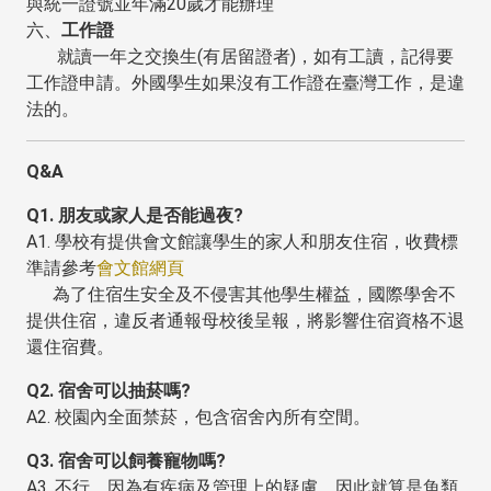
與統一證號並年滿20歲才能辦理
六、
工作證
就讀一年之交換生(有居留證者)，如有工讀，記得要
工作證申請。外國學生如果沒有工作證在臺灣工作，是違
法的。
Q&A
Q1. 朋友或家人是否能過夜?
A1. 學校有提供會文館讓學生的家人和朋友住宿，收費標
準請參考
會文館網頁
為了住宿生安全及不侵害其他學生權益，國際學舍不
提供住宿，違反者通報母校後呈報，將影響住宿資格不退
還住宿費。
Q2. 宿舍可以抽菸嗎?
A2. 校園內全面禁菸，包含宿舍內所有空間。
Q3. 宿舍可以飼養寵物嗎?
A3. 不行，因為有疾病及管理上的疑慮，因此就算是魚類