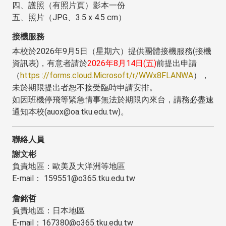
四、護照（有照片頁）影本一份
五、照片（JPG、3.5 x 4.5 cm）
接機服務
本校於2026年9月5日（星期六）提供團體接機服務(接機
資訊表)，有意者請於
2026年8月14日(五)
前提出申請
（
https ://forms.cloud.Microsoft/r/WWx8FLANWA
），
未於期限提出者恕不接受臨時申請安排。
如因班機停飛等緊急情事無法於期限內來台，請務必盡速
通知本校(auox@oa.tku.edu.tw)。
聯絡人員
謝文彬
負責地區：歐美及大洋洲等地區
E-mail： 159551@o365.tku.edu.tw
詹銘哲
負責地區：日本地區
E-mail：167380@o365.tku.edu.tw