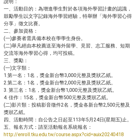
說明：
一、活動目的：為增進學生對於各項海外學習計畫的認識，
鼓勵學生以文字記錄海外學習經驗，特舉辦「海外學習心得
分享」徵文比賽。
二、參加資格：
(一)參賽者需具備本校在學學生身份。
(二)舉凡經由本校薦送至海外留學、見習、志工服務、短期
交流等海外學習心得，均可投稿。
三、獎勵：
(一)文字類：
1.第一名：1名，獎金新台幣3,000元整及獎狀乙紙。
2.第二名：1名，獎金新台幣2,000元整及獎狀乙紙。
3. 第三名：1名，獎金新台幣1,000元整及獎狀乙紙。
4. 佳作：15名，獎金新台幣500元整及獎狀乙紙。
(二)影片類：投稿影音徵件2名，獎金各新台幣2,500元整及
獎狀乙紙。
四、活動時間：自公告之日起至113年5月24日(星期五)止。
五、報名方式：請至活動報名系統報名：
http://enroll.tku.edu.tw/course.aspx?cid=auix20240418