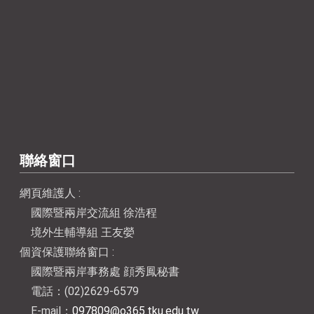
聯絡窗口
網頁維護人 :
國際暨兩岸交流組 徐浩程
境外生輔導組 王友嫈
個資保護聯絡窗口 :
國際暨兩岸事務處 顔秀鳳秘書
電話：(02)2629-6579
E-mail：
097809@o365.tku.edu.tw