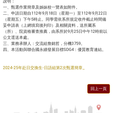
說明：
一、甄選作業簡章及姊妹校一覽表如附件。
二、申請日期自
112
年
9
月
18
日（星期一）至
112
年
9
月
22
日
（星期五）下午
5
時止。同學需依系所規定收件截止時間備
妥申請表（上網填寫後列印）及相關資料，送所屬系
（所）、院資格審查推薦，由系所於
9
月
25
日中午
12
時前以
公文逕送本處。
三、業務承辦人：交流組詹銘哲，分機
3759
。
四、本活動與聯合國永續發展目標
SDG4
：優質教育連結。
2024-25年赴日交換生-日語組第2次甄選簡章_
回上一頁