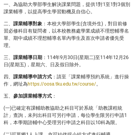
一、為協助大學部學生解決課業問題，提供1對1至1對3個別
課業輔導，以提高學生學習動機及自信心。
二、
課業輔導對象
：本校大學部學生(含境外生)，對目前修
習必修科目有疑問者，以本校教務處學業成績不理想輔導名
單、期中成績不理想輔導名單內學生及首次申請者優先受
理。
三、
課業輔導日期
：114年9月30日(星期二)至114年12月26
日(星期五)，星期六、日及假日除外。
四、
課業輔導申請方式
：請至「課業輔導預約系統」進行操
作，網址為
https://oosa.tku.edu.tw/course/
。
五、
參加課業輔導方式
：
(一)已確定有課輔助教協助之科目可於系統「助教課程統
計」查詢，未列出科目可另行申請，每位學生限另行申請1
科，本學期諮輔中心受理另行申請之科目以10科為限。
(二)可單獨1人上課，亦可結伴採小組方式進行輔導。