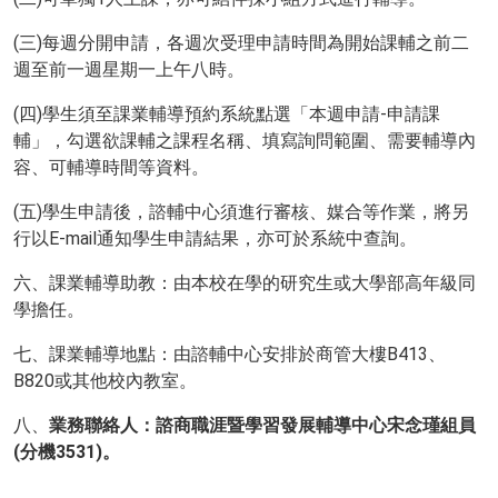
(三)每週分開申請，各週次受理申請時間為開始課輔之前二
週至前一週星期一上午八時。
(四)學生須至課業輔導預約系統點選「本週申請-申請課
輔」，勾選欲課輔之課程名稱、填寫詢問範圍、需要輔導內
容、可輔導時間等資料。
(五)學生申請後，諮輔中心須進行審核、媒合等作業，將另
行以E-mail通知學生申請結果，亦可於系統中查詢。
六、課業輔導助教：由本校在學的研究生或大學部高年級同
學擔任。
七、課業輔導地點：由諮輔中心安排於商管大樓B413、
B820或其他校內教室。
八、
業務聯絡人：諮商職涯暨學習發展輔導中心宋念瑾組員
(
分機3531)
。