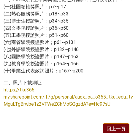
(一)社團領袖獎照片：p7~p17
(二)熱心服務獎照片：p18~p33
(三)博士生授證照片：p34~p35
(四)文學院授證照片：p36~p50
(五)工學院授證照片：p51~p60
(六)商管學院授證照片；p61~p131
(七)外語學院授證照片：p132~p146
(八)國際學院授證照片：p147~p163
(九)教育學院授證照片：p164~p166
(十)畢業生代表致詞照片：p167~p200
二、照片下載網址：
https://tku365-
my.sharepoint.com/:f:/g/personal/auox_oa_o365_tku_edu
MguLTgBrwbe1z2VFWeZChMoSQgzdA?e=Hc97sU
回上一頁