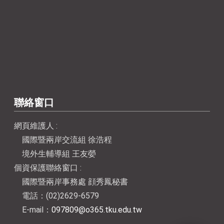
聯絡窗口
網頁維護人 :
國際暨兩岸交流組 徐浩程
境外生輔導組 王友嫈
個資保護聯絡窗口 :
國際暨兩岸事務處 顔秀鳳秘書
電話：(02)2629-6579
E-mail：
097809@o365.tku.edu.tw