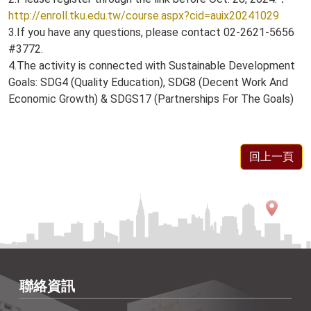
http://enroll.tku.edu.tw/course.aspx?cid=auix20241029
3.If you have any questions, please contact 02-2621-5656
#3772.
4.The activity is connected with Sustainable Development
Goals: SDG4 (Quality Education), SDG8 (Decent Work And
Economic Growth) & SDGS17 (Partnerships For The Goals)
回上一頁
聯絡資訊