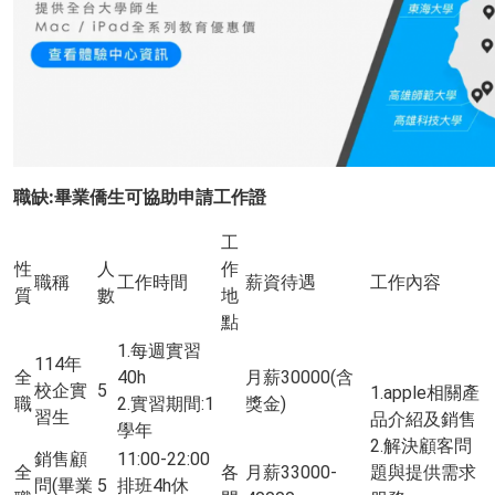
職缺
:
畢業僑生可協助申請工作證
工
性
人
作
職稱
工作時間
薪資待遇
工作內容
質
數
地
點
1.每週實習
114年
全
40h
月薪30000(含
校企實
5
1.apple相關產
職
2.實習期間:1
獎金)
習生
品介紹及銷售
學年
2.解決顧客問
銷售顧
11:00-22:00
全
各
月薪33000-
題與提供需求
問(畢業
5
排班4h休