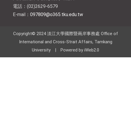
電話：(02)2629-6579
E-mail：
097809@o365.tku.edu.tw
Copyright© 2024 淡江大學國際暨兩岸事務處 Office of
International and Cross-Strait Affairs, Tamkang
University | Powered by iWeb2.0