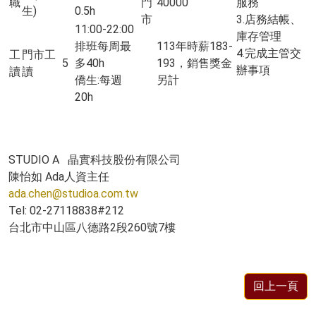
職
門
40000
服務
生)
0.5h
市
3.店務結帳、
11:00-22:00
庫存管理
排班每周最
113年時薪183-
4.完成主管交
工
門市工
5
多40h
193，銷售獎金
辦事項
讀
讀
僑生:每週
另計
20h
STUDIO A
晶實科技股份有限公司
陳怡如 Ada人資主任
ada.chen@studioa.com.tw
Tel: 02-27118838#212
台北市中山區八德路2段260號7樓
回上一頁