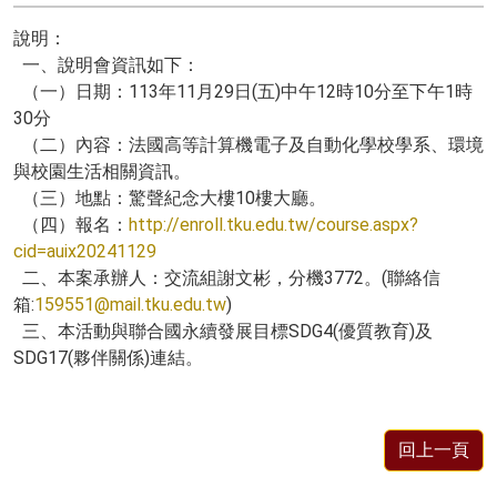
說明：
一、說明會資訊如下：
（一）日期：113年11月29日(五)中午12時10分至下午1時
30分
（二）內容：法國高等計算機電子及自動化學校學系、環境
與校園生活相關資訊。
（三）地點：驚聲紀念大樓10樓大廳。
（四）報名：
http://enroll.tku.edu.tw/course.aspx?
cid=auix20241129
二、本案承辦人：交流組謝文彬，分機3772。(聯絡信
箱:
159551@mail.tku.edu.tw
)
三、本活動與聯合國永續發展目標SDG4(優質教育)及
SDG17(夥伴關係)連結。
回上一頁