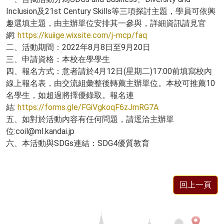
Inclusion及21st Century Skills等三項探討主題，學員可依興
趣選填主題，由主辦單位安排其一參與，詳細資訊請見官
網:
https://kuiige.wixsite.com/j-mcp/faq
二、活動期間：2022年8月8日至9月20日
三、申請資格：本校在學學生
四、報名方式：意者請於4月12日(星期二)17:00前填寫校內
線上報名表，由交流組彙整後轉薦主辦單位。本校可推薦10
名學生，如超過將擇優錄取。報名連
結:
https://forms.gle/FGiVgkoqF6zJmRG7A
五、如對於活動內容有任何問題，請逕洽主辦單
位:coil@ml.kandai.jp
六、本活動與SDGs連結：SDG4優質教育
回上一頁