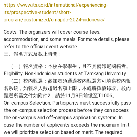
https://www.its.ac.id/international/experiencing-
its/prospective-student/short-
program/customized/umapdc-2024-indonesia/
Costs: The organizers will cover course fees,
accommodation, and some meals. For more details, please
refer to the official event website.
三、報名方式及截止時間：
（一）報名資格：本校在學學生，且不具備印尼國籍者。
Eligibility: Non-Indonisian students at Tamkang University
（二）校內甄選：參加者須通過校內甄選方可填寫校內報
名系統，如報名人數超過名額上限，本處將擇優錄取。校內
甄選所需文件如附件2，請於11月8日前繳至T1006。
On-campus Selection: Participants must successfully pass
the on-campus selection process before they can access
the on-campus and off-campus application systems. In
case the number of applicants exceeds the maximum limit,
we will prioritize selection based on merit. The required