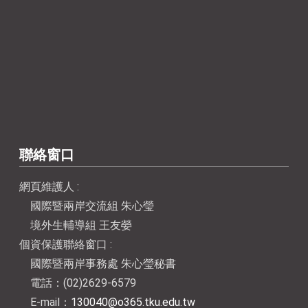
聯絡窗口
網頁維護人 :
國際暨兩岸交流組 朱心瑩
境外生輔導組 王友嫈
個資保護聯絡窗口 :
國際暨兩岸事務處 朱心瑩秘書
電話：(02)2629-6579
E-mail：
130040@o365.tku.edu.tw