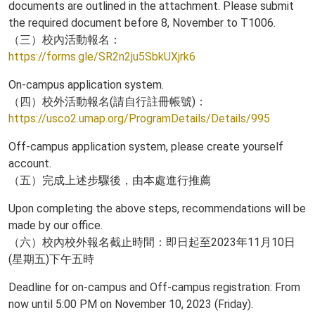
documents are outlined in the attachment. Please submit
the required document before 8, November to T1006.
（三）校內活動報名：
https://forms.gle/SR2n2ju5SbkUXjrk6
On-campus application system.
（四）校外活動報名(請自行註冊帳號)：
https://usco2.umap.org/ProgramDetails/Details/995
Off-campus application system, please create yourself
account.
（五）完成上述步驟後，由本處進行推薦
Upon completing the above steps, recommendations will be
made by our office.
（六）校內校外報名截止時間：即日起至2023年11月10日
(星期五)下午五時
Deadline for on-campus and Off-campus registration: From
now until 5:00 PM on November 10, 2023 (Friday).