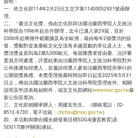
說明：
一、依文化部114年2月25日文交字第11430052931號函辦
理。
二、「臺法文化獎」係由文化部與法國法蘭西學院人文政治
科學院自1996年起合作辦理，迄今已邁入第29屆，並於
2006年起將徵件範圍擴及為全歐洲，藉由每年2個獎項的頒
發，獎勵對促進臺歐文化交流有卓越貢獻的單位及人士，每
獎項獎金原則為2萬5,000歐元。每屆獲獎者皆由臺、法評審
委員共同遴選，評選結果由法蘭西學院人文政治科學院對外
公布後通知得獎人，並邀請得獎人參加法蘭西學院所舉行的
公開頒獎典禮。本獎受理推薦時間自即日起至2025年5月31
日止，將由法國法蘭西學院人文政治科學院受理收件。相關
說明及申請表格如附件，或至文化部網站
www.moc.gov.tw
最
新公告區查詢。
三、文化部相關承辦人：周建宏先生。（聯絡電話：02-
8512-6730，電子信箱：
chchou@moc.gov.tw
）
四、本活動與聯合國永續發展目標SDG4(優質教育)及
SDG17(夥伴關係)連結。