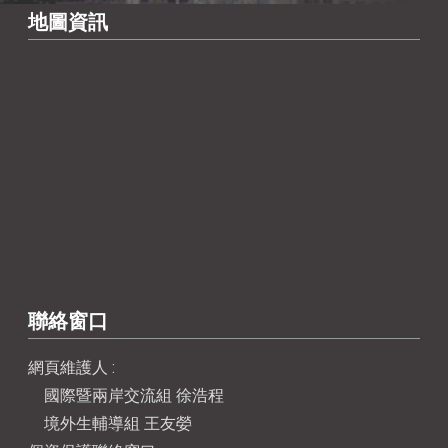
地圖資訊
聯絡窗口
網頁維護人 :
國際暨兩岸交流組 徐浩程
境外生輔導組 王友嫈