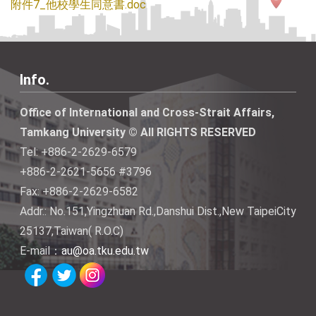
附件7_他校學生同意書.doc
Info.
Office of International and Cross-Strait Affairs,
Tamkang University © All RIGHTS RESERVED
Tel: +886-2-2629-6579
+886-2-2621-5656 #3796
Fax: +886-2-2629-6582
Addr.: No.151,Yingzhuan Rd.,Danshui Dist.,New TaipeiCity
25137,Taiwan( R.O.C)
E-mail：
au@oa.tku.edu.tw