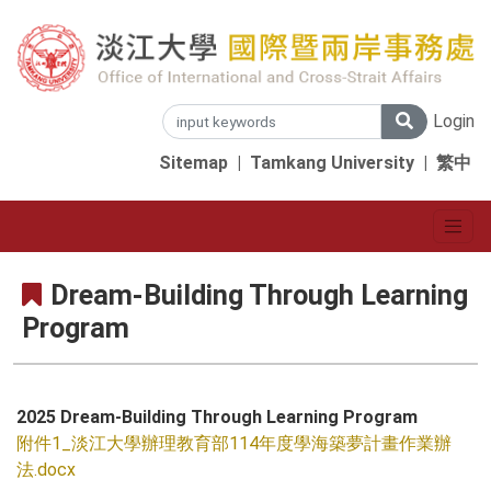
Login
Sitemap
|
Tamkang University
|
繁中
Dream-Building Through Learning
Program
2025 Dream-Building Through Learning Program
附件1_淡江大學辦理教育部114年度學海築夢計畫作業辦
法.docx